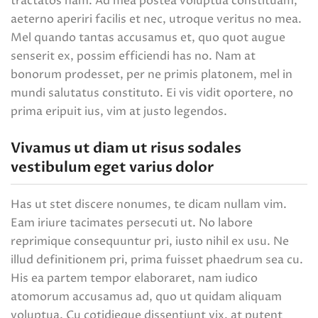
tractatos nam. Ad mea postea voluptua constituam,
aeterno aperiri facilis et nec, utroque veritus no mea.
Mel quando tantas accusamus et, quo quot augue
senserit ex, possim efficiendi has no. Nam at
bonorum prodesset, per ne primis platonem, mel in
mundi salutatus constituto. Ei vis vidit oportere, no
prima eripuit ius, vim at justo legendos.
Vivamus ut diam ut risus sodales
vestibulum eget varius dolor
Has ut stet discere nonumes, te dicam nullam vim.
Eam iriure tacimates persecuti ut. No labore
reprimique consequuntur pri, iusto nihil ex usu. Ne
illud definitionem pri, prima fuisset phaedrum sea cu.
His ea partem tempor elaboraret, nam iudico
atomorum accusamus ad, quo ut quidam aliquam
voluptua. Cu cotidieque dissentiunt vix, at putent