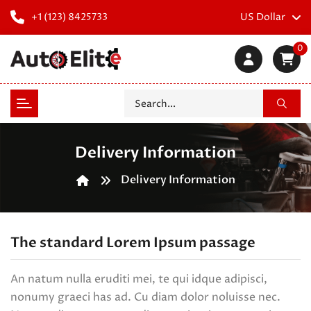
+1 (123) 8425733
US Dollar
0
Delivery Information
Delivery Information
The standard Lorem Ipsum passage
An natum nulla eruditi mei, te qui idque adipisci,
nonumy graeci has ad. Cu diam dolor noluisse nec.